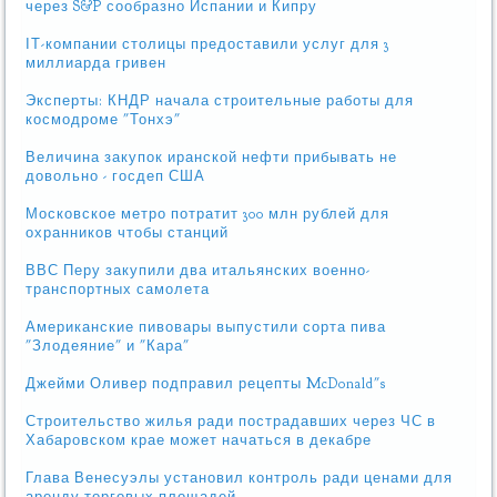
через S&P сообразно Испании и Кипру
ІТ-компании столицы предоставили услуг для 3
миллиарда гривен
Эксперты: КНДР начала строительные работы для
космодроме "Тонхэ"
Величина закупок иранской нефти прибывать не
довольно - госдеп США
Московское метро потратит 300 млн рублей для
охранников чтобы станций
ВВС Перу закупили два итальянских военно-
транспортных самолета
Американские пивовары выпустили сорта пива
"Злодеяние" и "Кара"
Джейми Оливер подправил рецепты McDonald"s
Строительство жилья ради пострадавших через ЧС в
Хабаровском крае может начаться в декабре
Глава Венесуэлы установил контроль ради ценами для