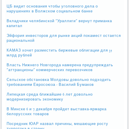
ЦБ видит основания чтобы уголовного дела о
нарушениях в Волжском социальном банке
Вкладчики челябинской "Ураллиги" вернут приманка
капитал
Эйфория инвесторов для рынке акций покамест остается
рациональной
КАМАЗ хочет разместить биржевые облигации для 35
млрд рублей
Власть Нижнего Новгорода намерена предупреждать
"аттракционы" коммерческих перевозчиков
Сельское обстановка Молдовы довольно подходить
требованиям Евросоюза - Василий Бумаков
Липецкая среда ближайшие 6 лет довольно
модернизировать экономику
В Минске 6 и 7 декабря пройдет выставка-ярмарка
белорусских товаров
Посредник ЮАР назвал причины, мешающие росту
турпотока в страну