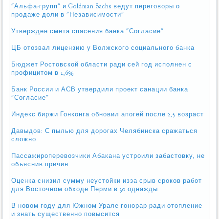
"Альфа-групп" и Goldman Sachs ведут переговоры о
продаже доли в "Независимости"
Утвержден смета спасения банка "Согласие"
ЦБ отозвал лицензию у Волжского социального банка
Бюджет Ростовской области ради сей год исполнен с
профицитом в 1,6%
Банк России и АСВ утвердили проект санации банка
"Согласие"
Индекс биржи Гонконга обновил апогей после 2,5 возраст
Давыдов: С пылью для дорогах Челябинска сражаться
сложно
Пассажироперевозчики Абакана устроили забастовку, не
объяснив причин
Оценка снизил сумму неустойки изза срыв сроков работ
для Восточном обходе Перми в 30 однажды
В новом году для Южном Урале гонорар ради отопление
и знать существенно повысится