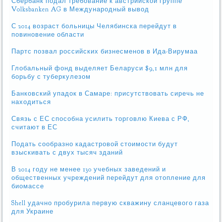
Сбербанк подал требование к австрийской группе
Volksbanken AG в Международный вывод
С 2014 возраст больницы Челябинска перейдут в
повиновение области
Партс позвал российских бизнесменов в Ида-Вирумаа
Глобальный фонд выделяет Беларуси $9,1 млн для
борьбу с туберкулезом
Банковский упадок в Самаре: присутствовать сиречь не
находиться
Связь с ЕС способна усилить торговлю Киева с РФ,
считают в ЕС
Подать сообразно кадастровой стоимости будут
взыскивать с двух тысяч зданий
В 2014 году не менее 130 учебных заведений и
общественных учреждений перейдут для отопление для
биомассе
Shell удачно пробурила первую скважину сланцевого газа
для Украине