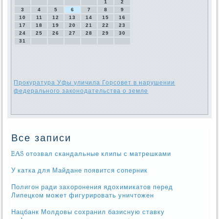
1
2
3
4
5
6
7
8
9
10
11
12
13
14
15
16
17
18
19
20
21
22
23
24
25
26
27
28
29
30
31
Прокуратура Уфы уличила Горсовет в нарушении
федерального законодательства о земле
Все записи
EAS отозвал скандальные клипы с матрешками
У катка для Майдане появится соперник
Полигон ради захоронения ядохимикатов перед
Липецком может фигурировать уничтожен
Нацбанк Молдовы сохранил базисную ставку