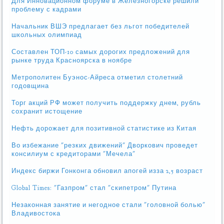
Для Инновационном форуме в Железногорске решили
проблему с кадрами
Начальник ВШЭ предлагает без льгот победителей
школьных олимпиад
Составлен ТОП-10 самых дорогих предложений для
рынке труда Красноярска в ноябре
Метрополитен Буэнос-Айреса отметил столетний
годовщина
Торг акций РФ может получить поддержку днем, рубль
сохранит истощение
Нефть дорожает для позитивной статистике из Китая
Во избежание "резких движений" Дворкович проведет
консилиум с кредиторами "Мечела"
Индекс биржи Гонконга обновил апогей изза 2,5 возраст
Global Times: "Газпром" стал "скипетром" Путина
Незаконная занятие и негодное стали "головной болью"
Владивостока