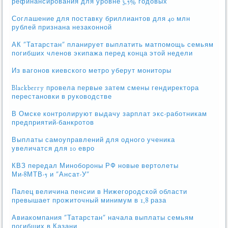
рефинансирования для уровне 3,5% годовых
Соглашение для поставку бриллиантов для 40 млн
рублей признана незаконной
АК "Татарстан" планирует выплатить матпомощь семьям
погибших членов экипажа перед конца этой недели
Из вагонов киевского метро уберут мониторы
Blackberry провела первые затем смены гендиректора
перестановки в руководстве
В Омске контролируют выдачу зарплат экс-работникам
предприятий-банкротов
Выплаты самоуправлений для одного ученика
увеличатся для 10 евро
КВЗ передал Минобороны РФ новые вертолеты
Ми-8МТВ-5 и "Ансат-У"
Палец величина пенсии в Нижегородской области
превышает прожиточный минимум в 1,8 раза
Авиакомпания "Татарстан" начала выплаты семьям
погибших в Казани