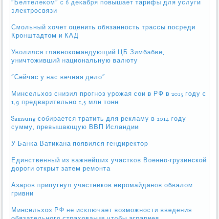
"Белтелеком" с 6 декабря повышает тарифы для услуги
электросвязи
Смольный хочет оценить обязанность трассы посреди
Кронштадтом и КАД
Уволился главнокомандующий ЦБ Зимбабве,
уничтоживший национальную валюту
"Сейчас у нас вечная дело"
Минсельхоз снизил прогноз урожая сои в РФ в 2013 году с
1,9 предварительно 1,5 млн тонн
Samsung собирается тратить для рекламу в 2014 году
сумму, превышающую ВВП Исландии
У Банка Ватикана появился гендиректор
Единственный из важнейших участков Военно-грузинской
дороги открыт затем ремонта
Азаров припугнул участников евромайданов обвалом
гривни
Минсельхоз РФ не исключает возможности введения
обязательного страхования чтобы аграриев