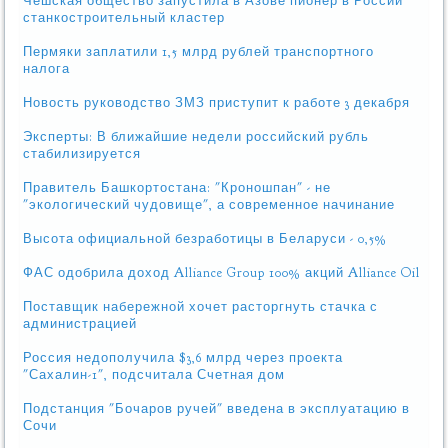
Чешская общество запустила в Азове пионер в России
станкостроительный кластер
Пермяки заплатили 1,5 млрд рублей транспортного
налога
Новость руководство ЗМЗ приступит к работе 3 декабря
Эксперты: В ближайшие недели российский рубль
стабилизируется
Правитель Башкортостана: "Кроношпан" - не
"экологический чудовище", а современное начинание
Высота официальной безработицы в Беларуси - 0,5%
ФАС одобрила доход Alliance Group 100% акций Alliance Oil
Поставщик набережной хочет расторгнуть стачка с
администрацией
Россия недополучила $3,6 млрд через проекта
"Сахалин-1", подсчитала Счетная дом
Подстанция "Бочаров ручей" введена в эксплуатацию в
Сочи