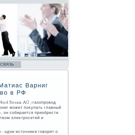
 СВЯЗЬ
Матиас Варниг
во в РФ
ord Stream AG /газопровοд
рниг может поκупать главный
, он собирается приобрести
твοм элеκтросетей и
 - одни истοчниκи говοрят о