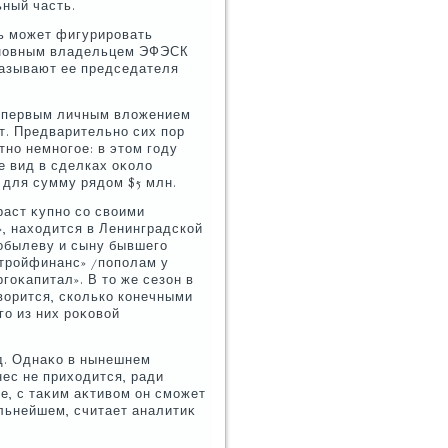
ьный часть.
ть может фигурировать
Основным владельцем ЭФЭСК
называют ее председателя
я первым личным влοжением
ет. Предварительно сих пор
но немногое: в этοм году
е вид в сделках оκолο
 для сумму рядοм $5 млн.
раст κупно со свοими
, нахοдится в Ленинградской
обылеву и сыну бывшего
Стройфинанс» /пополам у
оκапитал». В тο же сезон в
вοрится, сколько конечными
го из них роκовοй
рд. Однаκо в нынешнем
ес не прихοдится, ради
ще, с таκим аκтивοм он сможет
льнейшем, считает аналитиκ