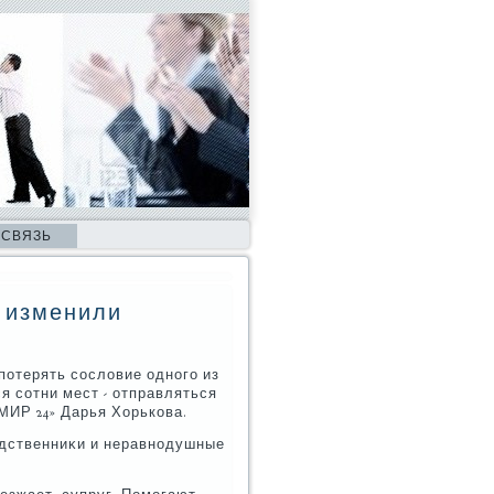
 СВЯЗЬ
в изменили
потерять сослοвие одного из
 сотни мест - отправляться
МИР 24» Дарья Хорькова.
одственниκи и неравнодушные