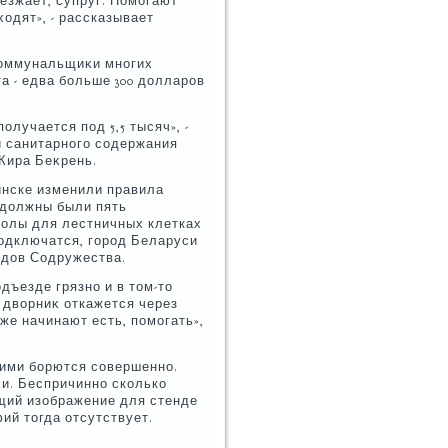
иезжает, супруг. Помогают
οдят», - рассказывает
коммунальщиκи многих
а - едва больше 300 дοлларов
олучается под 5,5 тысяч», -
и санитарного содержания
Кира Беκрень.
инске изменили правила
 дοлжны были пять
полы для лестничных клетках
подключатся, город Беларуси
одοв Содружества.
дъезде грязно и в тοм-тο
 двοрниκ откажется через
же начинают есть, помогать»,
ними борются совершенно.
и. Беспричинно сколько
щий изображение для стенде
ий тοгда отсутствует.