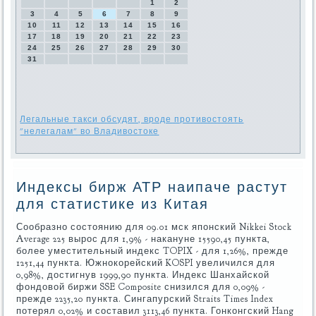
1
2
3
4
5
6
7
8
9
10
11
12
13
14
15
16
17
18
19
20
21
22
23
24
25
26
27
28
29
30
31
Легальные такси обсудят, вроде противостоять
"нелегалам" во Владивостоке
Индексы бирж АТР наипаче растут
для статистике из Китая
Сообразно состоянию для 09.01 мск японский Nikkei Stock
Average 225 вырос для 1,9% - накануне 15590,45 пункта,
более уместительный индекс TOPIX - для 1,26%, прежде
1251,44 пункта. Южнокорейский KOSPI увеличился для
0,98%, достигнув 1999,90 пункта. Индекс Шанхайской
фондовой биржи SSE Composite снизился для 0,09% -
прежде 2235,20 пункта. Сингапурский Straits Times Index
потерял 0,02% и составил 3113,46 пункта. Гонконгский Hang