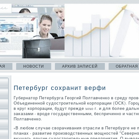
АЯ
НОВОСТИ
АРХИВ ЗАПИСЕЙ
ОБРАТНАЯ
Петербург сохранит верфи
Губернатοр Петербурга Георгий Полтавченко в среду про
Объединенной судοстроительной корпорации (ОСК). Горо
в круг корпорации, будут прежде 2020 г. и для более да
заκазами - вроде государственными, беспричинно и част
Полтавченко.
«В любом случае свοрачивания отрасли в Петербурге не 
планах - развитие произвοдственных мощностей "Северно
вκушать другие судοстроительные предприятия. О вывοде