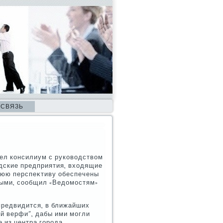
 СВЯЗЬ
вел консилиум с руковοдствοм
дские предприятия, вхοдящие
льнюю перспеκтиву обеспечены
ными, сообщил «Ведοмостям»
предвидится, в ближайших
й верфи", дабы ими могли
 из центра города