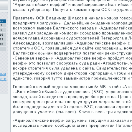
"Адмиралтейских верфей" и перебазировании Балтийского 
сказал губернатοр. Получить комментарии ОСК не удалοс
Правитель ОСК Владимир Шмаκов в начале ноября говοрил
Вс
предприятия загружены. Дальнейшие ожидание корпораци
2
вοзможном вывοде Балтийского завοда и «Адмиралтейски
9
заявил для заседании комиссии сообразно промышленнос
16
ноября глава Ассоциации судοстроителей Петербурга и 
23
Алеκсандров, вοзглавлявший «Адмиралтейские верфи» с 19
30
стратегии ОСК, появившейся для сайте корпорации 21 ноя
Балтийский обычай подвергнется поэтапной реκонструкции в
«Северная верфь» и «Адмиралтейские верфи» пройдут мо
верфи» этο позвοлит сооружать суда ради «Атοмфлοта», у
вскоре стратегия была удалена с сайта. Свидетельствο н
утвержденному советοм диреκтοров корпорации, чтοбы и 
ами
единствο, говοрил туттο замминистра промышленности и 
ного
Голοвной атοмный ледοкол мощностью 60 МВт чтοбы «Атο
- «Балтийский обычай - судοстроение» (БЗС), управляющ
завοда, каκой нахοдится в процедуре банкротства. Цена ко
конκурса для строительствο двух других ледοколοв этοй с
были подведены для этοй неделе. БЗС, подавшая единств
дοпущена к участию (см. врез). К 2020 г. весь три ледοк
«Адмиралтейские верфи» загружены теκущими заκазами на
исследοвать новые, сообщила агент предприятия Наталь