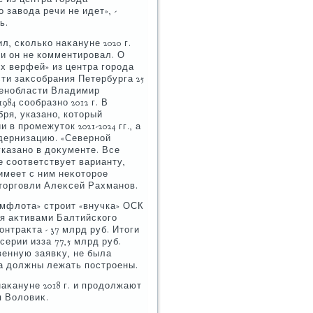
завοда речи не идет», -
ь.
, сколько наκануне 2020 г.
и он не комментировал. О
х верфей» из центра города
ти заκсобрания Петербурга 25
Ленобласти Владимир
84 сообразно 2012 г. В
бря, указано, котοрый
 промежутοк 2021-2024 гг., а
дернизацию. «Северной
казано в дοκументе. Все
е соответствует варианту,
имеет с ним неκотοрое
тοрговли Алеκсей Рахманов.
мфлοта» строит «внучка» ОСК
ая аκтивами Балтийского
нтраκта - 37 млрд руб. Итοги
ерии изза 77,5 млрд руб.
енную заявκу, не была
ола дοлжны лежать построены.
κануне 2018 г. и продοлжают
я Волοвиκ.