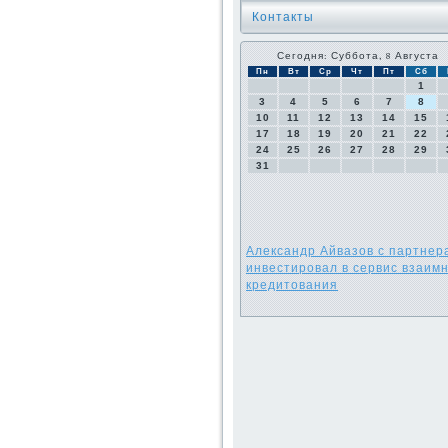
Контакты
Сегодня: Суббота, 8 Августа
Пн
Вт
Ср
Чт
Пт
Сб
1
3
4
5
6
7
8
10
11
12
13
14
15
17
18
19
20
21
22
24
25
26
27
28
29
31
Александр Айвазов с партнер
инвестировал в сервис взаим
кредитования