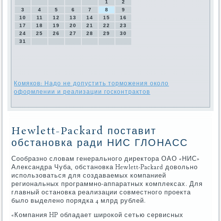
1
2
3
4
5
6
7
8
9
10
11
12
13
14
15
16
17
18
19
20
21
22
23
24
25
26
27
28
29
30
31
Комяков: Надо не допустить торможения около
оформлении и реализации госконтрактов
Hewlett-Packard поставит
обстановка ради НИС ГЛОНАСС
Сообразно словам генерального директора ОАО «НИС»
Александра Чуба, обстановка Hewlett-Packard довольно
использоваться для создаваемых компанией
региональных программно-аппаратных комплексах. Для
главный остановка реализации совместного проекта
было выделено порядка 4 млрд рублей.
«Компания HP обладает широкой сетью сервисных