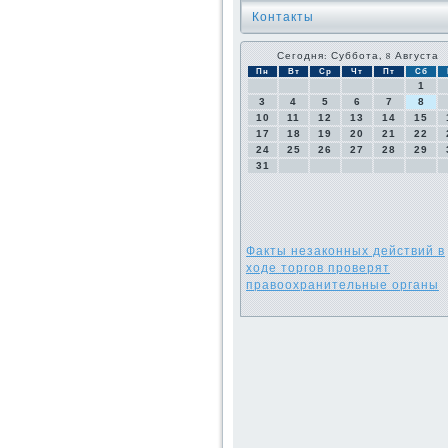
Контакты
Сегодня: Суббота, 8 Августа
Пн
Вт
Ср
Чт
Пт
Сб
1
3
4
5
6
7
8
10
11
12
13
14
15
17
18
19
20
21
22
24
25
26
27
28
29
31
Факты незаконных действий в
ходе торгов проверят
правоохранительные органы