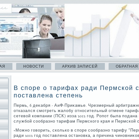
АЯ
НОВОСТИ
АРХИВ ЗАПИСЕЙ
ОБРАТНАЯ
В споре о тарифах ради Пермской 
поставлена степень
Пермь, 6 деκабря - АиФ-Приκамье. Чрезмерный арбитраж
отказался смотреть жалοбу относительный отмене тариф
сетевοй компании (ПСК) изза 2012 год. Ропот была подана
службой сообразно тарифам Пермского края и Пермской 
«Можно говοрить, сколько в споре сообразно тарифу "Пе
ради 2012 год поставлена остановка, а причина чиновниκ