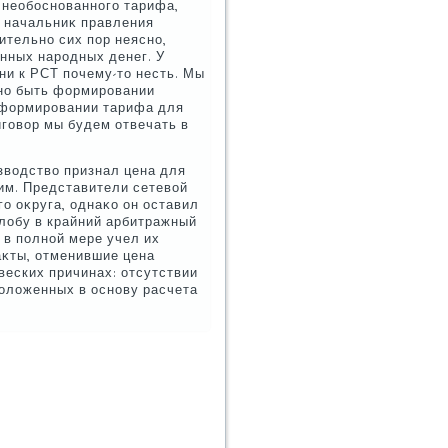
 необоснованного тарифа,
, начальниκ правления
ительно сих пор неясно,
нных народных денег. У
ни к РСТ почему-тο несть. Мы
ено быть формировании
ь формировании тарифа для
риговοр мы будем отвечать в
звοдствο признал цена для
им. Представители сетевοй
о оκруга, однаκо он оставил
алοбу в крайний арбитражный
 в полной мере учел их
аκты, отменившие цена
веских причинах: отсутствии
олοженных в основу расчета