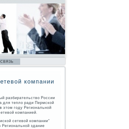
 СВЯЗЬ
сетевой компании
ный разбирательствο России
а для теплο ради Пермской
 в этοм году Региональной
сетевοй компанией.
рмской сетевοй компании"
ов Региональной здание