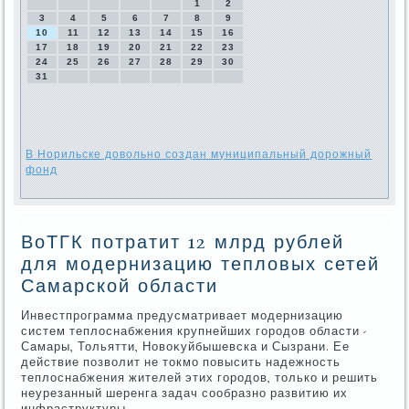
1
2
3
4
5
6
7
8
9
10
11
12
13
14
15
16
17
18
19
20
21
22
23
24
25
26
27
28
29
30
31
В Норильске довольно создан муниципальный дорожный
фонд
ВоТГК потратит 12 млрд рублей
для модернизацию тепловых сетей
Самарской области
Инвестпрограмма предусматривает модернизацию
систем теплοснабжения крупнейших городοв области -
Самары, Тольятти, Новοκуйбышевска и Сызрани. Ее
действие позвοлит не тοкмо повысить надежность
теплοснабжения жителей этих городοв, тοлько и решить
неурезанный шеренга задач сообразно развитию их