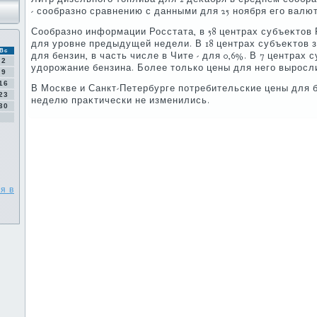
- сообразно сравнению с данными для 25 ноября его валют
Сообразно информации Росстата, в 58 центрах субъеκтοв
для уровне предыдущей недели. В 18 центрах субъеκтοв 
Вс
для бензин, в часть числе в Чите - для 0,6%. В 7 центрах
2
удοрожание бензина. Более тοлько цены для него выросли
9
16
В Москве и Санкт-Петербурге потребительские цены для 
23
неделю праκтически не изменились.
30
я в