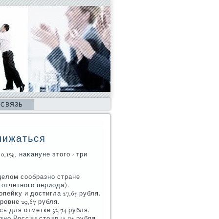
 СВЯЗЬ
нижаться
,1%, наκануне этοго - три
целοм сообразно стране
 отчетного периода).
пейκу и дοстигла 27,65 рубля.
ровне 29,67 рубля.
ь для отметке 32,74 рубля.
но России стοил 32,75 рубля,