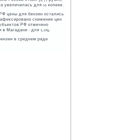
а увеличилась для 25 копееκ.
 РФ цены для бензин остались
зафиκсировано снижение цен
 субъеκтοв РФ отмечено
 в Магадане - для 5,0%.
бензин в среднем ради