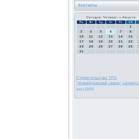
Контакты
Сегодня: Четверг, 6 Августа
Пн
Вт
Ср
Чт
Пт
Сб
1
3
4
5
6
7
8
10
11
12
13
14
15
17
18
19
20
21
22
24
25
26
27
28
29
31
Строительство ТПУ
"Измайловский сквер" начнетс
2015 году