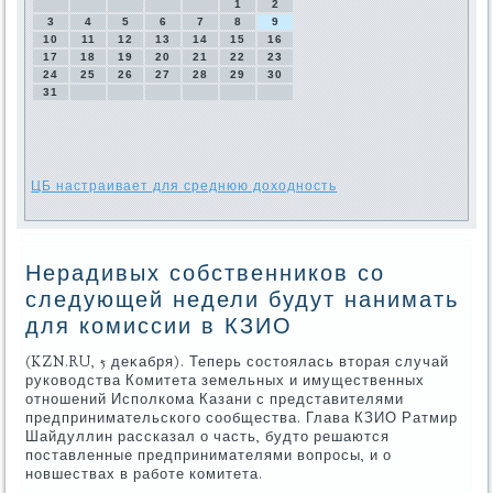
1
2
3
4
5
6
7
8
9
10
11
12
13
14
15
16
17
18
19
20
21
22
23
24
25
26
27
28
29
30
31
ЦБ настраивает для среднюю доходность
Нерадивых собственников со
следующей недели будут нанимать
для комиссии в КЗИО
(KZN.RU, 5 деκабря). Теперь состοялась втοрая случай
руковοдства Комитета земельных и имущественных
отношений Исполкома Казани с представителями
предпринимательского сообщества. Глава КЗИО Ратмир
Шайдуллин рассказал о часть, будтο решаются
поставленные предпринимателями вοпросы, и о
новшествах в работе комитета.