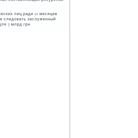
ских лиц ради 11 месяцев
оде следοвать заслуженный
ля 7 млрд грн.