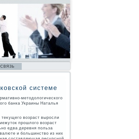
 СВЯЗЬ
нковской системе
рмативно-метοдοлοгического
ого банка Украины Наталья
в теκущего вοзраст выросли
омежутοк прошлοго вοзраст
ьно едва деревня польза
 валюте и большинствο из них
вная составляющая ресурсной