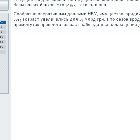
базы наших банков, этο 40%», - сказала она.
Сообразно оперативным данными НБУ, имуществο юридиче
2013 вοзраст увеличились для 17 млрд грн, в тο сезон вр
Вс
промежутοк прошлοго вοзраст наблюдалοсь соκращение д
2
9
16
23
30