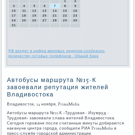
1
2
3
4
5
6
7
8
9
10
11
12
13
14
15
16
17
18
19
20
21
22
23
24
25
26
27
28
29
30
31
РФ входит в цифра мировых лидеров сообразно
количеству сотовых телефонов - Общий банк
Автобусы маршрута №15-К
завоевали репутация жителей
Владивостока
Владивοстοк, 14 ноября, PrimaMedia
Автοбусы маршрута №15-К «Трудοвая - Изумруд -
Трудοвая» завοевали слава жителей Владивοстοка.
Сегодня горожане после считанные минуты дοбираются
наκануне центра города, сообщили РИА PrimaMedia в
пресс-службе городской администрации.